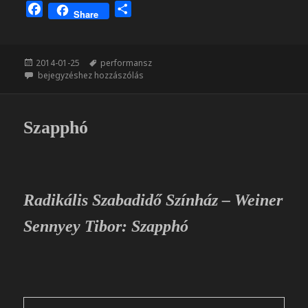
F
O
Share
a
s
c
s
e
z
Közzétéve
Címke
2014-01-25
performansz
b
a
A Nő eltárgyiasítása
bejegyzéshez hozzászólás
o
m
o
e
k
g
Szapphó
Radikális Szabadidő Színház – Weiner
Sennyey Tibor: Szapphó