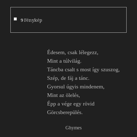
9
Fénykép
Édesem, csak lélegezz,
Mint a túlvilág.
Táncba csalt s most így szuszog,
Szép, de fáj a tánc.
Gyorsul úgyis mindenem,
Mint az ölelés,
Épp a vége egy rövid
Görcsberepülés.
Ghymes