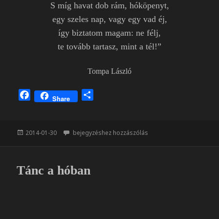
S míg havat dob rám, hóköpenyt,
egy szeles nap, vagy egy vad éj,
így biztatom magam: ne félj,
te tovább tartasz, mint a tél!”
Tompa László
F
O
Share
a
s
c
s
e
z
Közzétéve
Áldozatok
2014-01-30
bejegyzéshez hozzászólás
b
a
o
m
o
e
Tánc a hóban
k
g