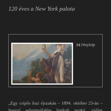
120 éves a New York palota
14
Fénykép
„
Egy csípős őszi éjszakán – 1894. október 23-án –
hosszú selyemsálakba burkolt nyakú, vidám