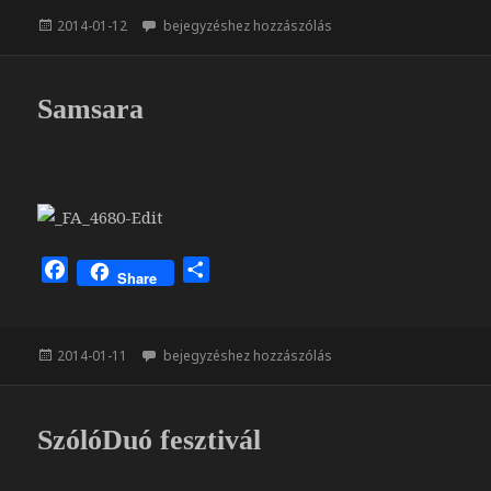
e
z
Közzétéve
Fényvarázs
2014-01-12
bejegyzéshez hozzászólás
b
a
o
m
o
e
Samsara
k
g
F
O
Share
a
s
c
s
e
z
Közzétéve
Samsara
2014-01-11
bejegyzéshez hozzászólás
b
a
o
m
o
e
SzólóDuó fesztivál
k
g