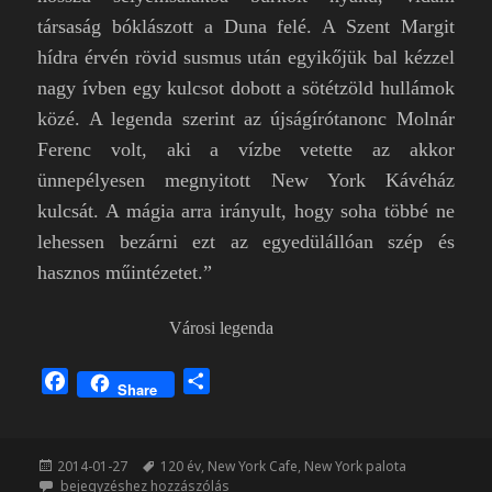
társaság bóklászott a Duna felé. A Szent Margit
hídra érvén rövid susmus után egyikőjük bal kézzel
nagy ívben egy kulcsot dobott a sötétzöld hullámok
közé. A legenda szerint az újságírótanonc Molnár
Ferenc volt, aki a vízbe vetette az akkor
ünnepélyesen megnyitott New York Kávéház
kulcsát. A mágia arra irányult, hogy soha többé ne
lehessen bezárni ezt az egyedülállóan szép és
hasznos műintézetet.”
Városi legenda
F
O
Share
a
s
c
s
e
z
Közzétéve
Címke
2014-01-27
120 év
,
New York Cafe
,
New York palota
b
a
New York, New York
bejegyzéshez hozzászólás