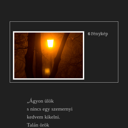
6
Fénykép
„Ágyon ülök
s nincs egy szemernyi
kedvem kikelni.
Talán örök