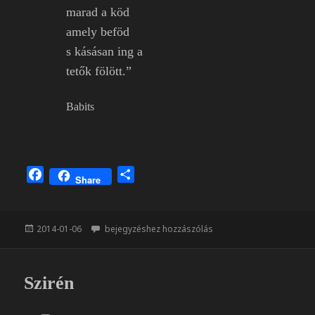
marad a köd
amely beföd
s kásásan ing a
tetők fölött.”
Babits
F
O
Share
a
s
c
s
e
z
Közzétéve
Ködből, csöndből
2014-01-06
bejegyzéshez hozzászólás
b
a
o
m
o
e
Szirén
k
g