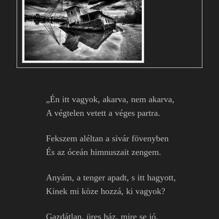
„Én itt vagyok, akarva, nem akarva,
A végtelen vetett a véges partra.
Fekszem aléltan a sivár fövenyben
És az óceán himnuszait zengem.
Anyám, a tenger apadt, s itt hagyott,
Kinek mi köze hozzá, ki vagyok?
Gazdátlan, üres ház, mire se jó,