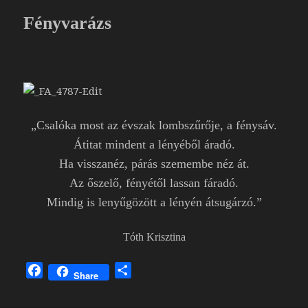
o
e
Fényvarázs
k
g
„Csalóka most az évszak lombszűrője, a fénysáv.
Átitat mindent a lényéből áradó.
Ha visszanéz, párás szemembe néz át.
Az őszelő, fényétől lassan fáradó.
Mindig is lenyűgözött a lényén átsugárzó.”
Tóth Krisztina
F
O
Share
a
s
c
s