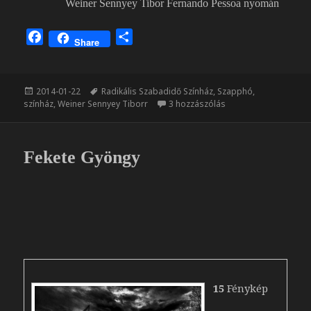
Weiner Sennyey Tibor Fernando Pessoa nyomán
F
O
Share
a
s
c
s
e
z
Közzétéve
Címke
2014-01-22
Radikális Szabadidő Színház
,
Szapphó
,
b
a
Szapphó című bejeg
színház
,
Weiner Sennyey Tiborr
3 hozzászólás
o
m
o
e
k
g
Fekete Gyöngy
15
Fénykép