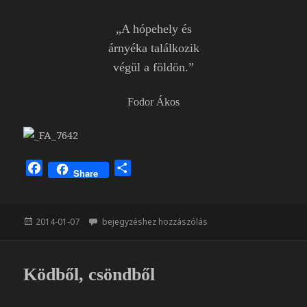
„A hópehely és
árnyéka találkozik
végül a földön.”
Fodor Ákos
F
O
Share
a
s
c
s
e
z
Közzétéve
Angel Heart
2014-01-07
bejegyzéshez hozzászólás
b
a
o
m
o
e
Ködből, csöndből
k
g