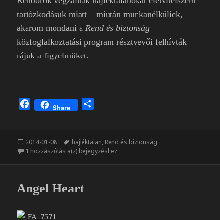
Rendőrök vegzálnak hajléktalanokat életvitelszerű
tartózkodásuk miatt – miután munkanélküliek,
akarom mondani a
Rend és biztonság
közfoglalkoztatási program résztvevői felhívták
rájuk a figyelmüket.
F
O
Share
a
s
c
s
e
z
Közzétéve
Címke
2014-01-08
hajléktalan
,
Rend és biztonság
b
a
Rend és biztonság
1 hozzászólás a(z)
bejegyzéshez
o
m
o
e
k
g
Angel Heart