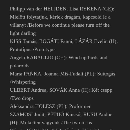
Philipp van der HELJDEN, Lisa RYKENA (GE):
Mielőtt folytatjuk, kérlek drágám, kapcsold le a
villanyt /Before we continue please turn off the
light darling
KISS Tamás, BOGÁTI Fanni, LÁZÁR Evelin (H):
Prototípus /Prototype
Angela RABAGLIO (CH): Wind up birds and
polaroids
Marta PAŃKA, Joanna Miś-Fudali (PL): Suttogás
/Whispering
ULBERT Andrea, SOVÁK Anna (H): Két csepp
/Two drops
Aleksandra HOLESZ (PL): Proformer
SZAMOSI Judit, PETHŐ Kincső, RUSU Andor
(H): Mi ketten vagyunk /The two of us