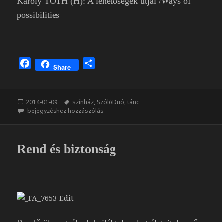
Károly TÓTH (H): A lehetőségek útjai /Ways of
possibilities
F
O
Share
a
s
c
s
e
z
Közzétéve
Címke
2014-01-09
színház
,
SzólóDuó
,
tánc
b
a
SzólóDuó fesztivál
bejegyzéshez hozzászólás
o
m
o
e
k
g
Rend és biztonság