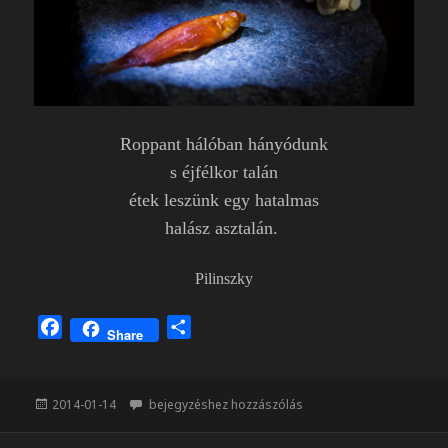
Roppant hálóban hányódunk
s éjfélkor talán
étek leszünk egy hatalmas
halász asztalán.
Pilinszky
F
O
Share
a
s
c
s
e
z
Közzétéve
Áldozat
2014-01-14
bejegyzéshez hozzászólás
b
a
o
m