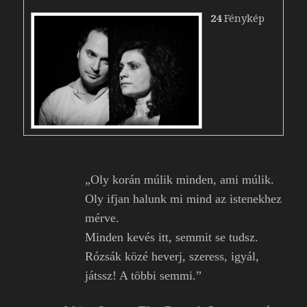
24
Fénykép
„Oly korán múlik minden, ami múlik.
Oly ifjan halunk mi mind az istenekhez
mérve.
Minden kevés itt, semmit se tudsz.
Rózsák közé heverj, szeress, igyál,
játssz! A többi semmi.”