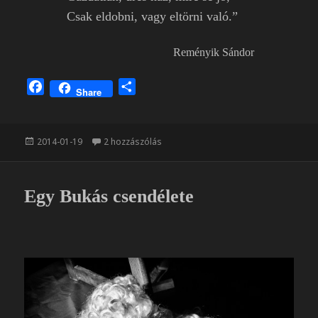
Csak eldobni, vagy eltörni való.”
Reményik Sándor
F
O
Share
a
s
c
s
e
z
Közzétéve
Fekete Gyöngy című bejegyzéshez
2014-01-19
2 hozzászólás
b
a
o
m
o
e
Egy Bukás csendélete
k
g