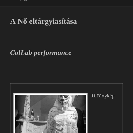
o
m
o
e
k
g
A Nő eltárgyiasítása
ColLab performance
11
Fénykép