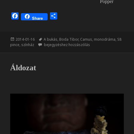
Popper
F
O
Share
a
s
c
s
e
z
Közzétéve
Címke
2014-01-16
A bukás
,
Boda Tibor
,
Camus
,
monodráma
,
S8
b
a
A bukás pillanatai
pince
,
színház
bejegyzéshez hozzászólás
o
m
o
e
k
g
Áldozat