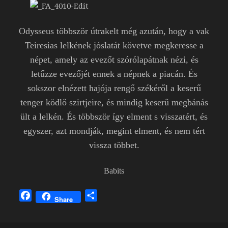
Odysseus többször útrakelt még azután, hogy a vak
Teiresias lelkének jóslatát követve megkeresse a
népet, amely az evezőt szórólapátnak nézi, és
letűzze evezőjét ennek a népnek a piacán. És
sokszor elnézett hajója rengő székéről a keserű
tenger ködlő szirtjeire, és mindig keserű megbánás
ült a lelkén. És többször így elment s visszatért, és
egyszer, azt mondják, megint elment, és nem tért
vissza többet.
Babits
F
O
Share
a
s
c
s