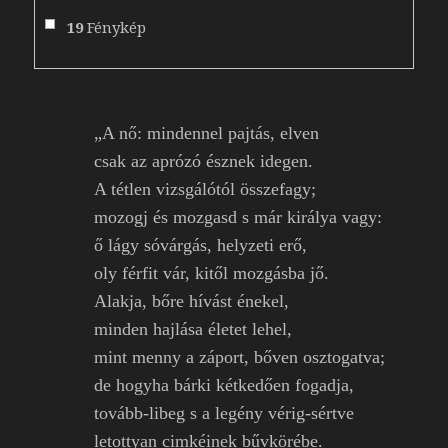
19
Fénykép
„A nő: mindennel pajtás, elven
csak az aprózó észnek idegen.
A tétlen vizsgálótól összefagy;
mozogj és mozgasd s már királya vagy:
ő lágy sóvárgás, helyzeti erő,
oly férfit vár, kitől mozgásba jő.
Alakja, bőre hívást énekel,
minden hajlása életet lehel,
mint menny a záport, bőven osztogatva;
de hogyha bárki kétkedően fogadja,
tovább-libeg s a legény vérig-sértve
letottyan cimkéinek bűvkörébe.