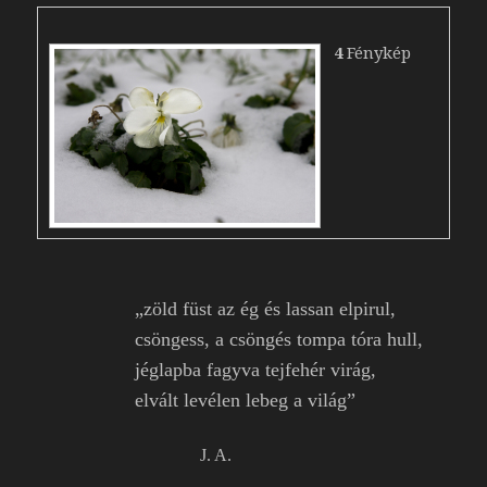
4
Fénykép
„zöld füst az ég és lassan elpirul,
csöngess, a csöngés tompa tóra hull,
jéglapba fagyva tejfehér virág,
elvált levélen lebeg a világ”
J. A.