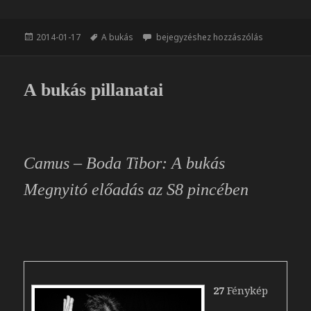
c
s
e
z
Közzétéve
Címke
Egy Bukás csendélete
2014-01-17
A bukás
bejegyzéshez hozzászólás
b
a
o
m
o
e
A bukás pillanatai
k
g
Camus – Boda Tibor: A bukás
Megnyitó előadás az S8 pincében
27
Fénykép