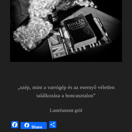
„szép, mint a varrógép és az esernyő véletlen
találkozása a boncasztalon”
Lautréamont gróf
F
O
Share
a
s