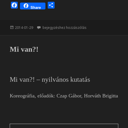
F
O
Share
a
s
c
s
e
z
Közzétéve
Tánc a hóban
2014-01-29
bejegyzéshez hozzászólás
b
a
o
m
o
e
Mi van?!
k
g
Mi van?! – nyilvános kutatás
Koreográfia, előadók: Czap Gábor, Horváth Brigitta