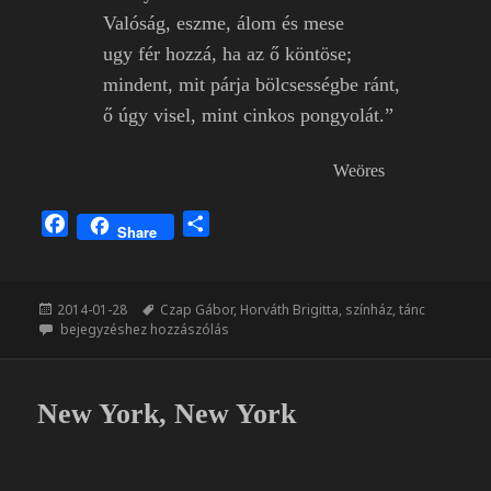
Valóság, eszme, álom és mese
ugy fér hozzá, ha az ő köntöse;
mindent, mit párja bölcsességbe ránt,
ő úgy visel, mint cinkos pongyolát.”
Weöres
F
O
Share
a
s
c
s
e
z
Közzétéve
Címke
2014-01-28
Czap Gábor
,
Horváth Brigitta
,
színház
,
tánc
b
a
Mi van?!
bejegyzéshez hozzászólás
o
m
o
e
k
g
New York, New York