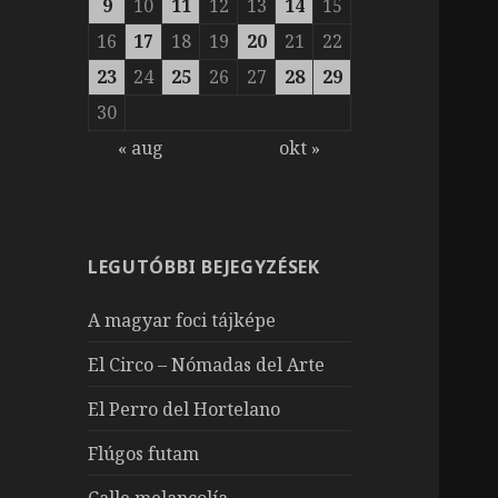
9
10
11
12
13
14
15
16
17
18
19
20
21
22
23
24
25
26
27
28
29
30
« aug
okt »
LEGUTÓBBI BEJEGYZÉSEK
A magyar foci tájképe
El Circo – Nómadas del Arte
El Perro del Hortelano
Flúgos futam
Calle melancolía