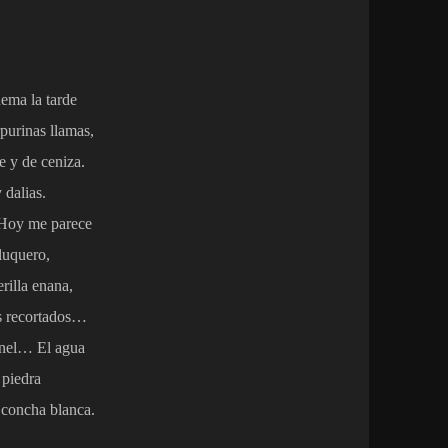
uema la tarde
purinas llamas,
e y de ceniza.
 dalias.
 Hoy me parece
luquero,
rilla enana,
os recortados…
tonel… El agua
 piedra
a concha blanca.