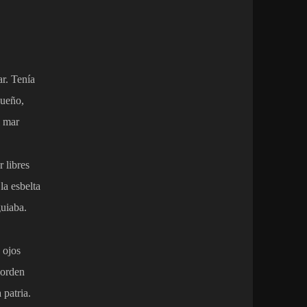
ar. Tenía
sueño,
l mar
r libres
la esbelta
uiaba.
 ojos
 orden
patria.