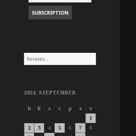
Keresés:
2024. SZEPTEMBER
h
K
s
c
p
s
v
1
2
3
4
5
6
7
8