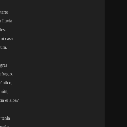
tarte
 lluvia
les.
mi casa
ura.
gras
ufragio.
cántico,
nútil,
ia el alba?
 tenía
sueño.