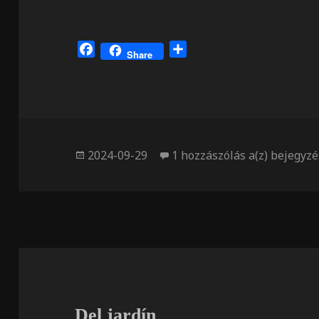
F
O
Share
a
s
c
s
e
z
b
a
o
m
o
e
Közzétéve
Tambor
2024-09-29
1 hozzászólás a(z)
bejegyzé
k
g
Del jardín