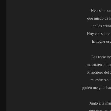
Necesito con
qué miedo da la
en los crista
Hoy cae sobre 
la noche osc
Las rocas ne
me atraen al na
Prisionero del 
mi esfuerzo i
¿quién me guía hac
Junto a la mar
una casa, mi 