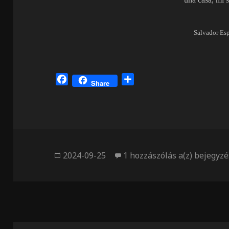
Salvador Esp
F
O
Share
a
s
c
s
e
z
b
a
o
m
o
e
Közzétéve
Al anoche
2024-09-25
1 hozzászólás a(z)
bejegyzé
k
g