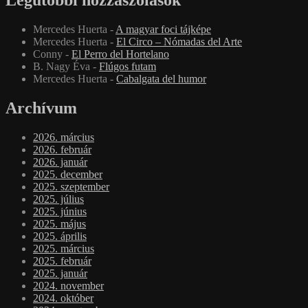
Legutóbbi hozzászólások
Mercedes Huerta
-
A magyar foci tájképe
Mercedes Huerta
-
El Circo – Nómadas del Arte
Conny
-
El Perro del Hortelano
B. Nagy Éva
-
Flúgos futam
Mercedes Huerta
-
Cabalgata del humor
Archívum
2026. március
2026. február
2026. január
2025. december
2025. szeptember
2025. július
2025. június
2025. május
2025. április
2025. március
2025. február
2025. január
2024. november
2024. október