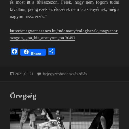
és most itt a fűtésszezon. Félek, hogy nem fogom tudni
kiváltani, pedig ezek az ékszerek nem is az enyémek, mégis
nagyon rossz érzés.”
https://magyarnarancs.hu/tudomany/zaloghazak_magyaror
szagon_-_pa_kis_aranyom_pa-70457
F
O
Share
a
s
c
s
e
z
Közzétéve
Zálogban
2021-01-21
bejegyzéshez hozzászólás
b
a
o
m
o
e
Öregség
k
g