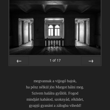
1
of
17
PREV
NEXT
megvannak a vijjogó bajok,
ha pénz nélkül jön Margot hálni meg.
Szivem halálra gyűlöli. Fogod
mindjárt kabátod, szoknyád, réklidet,
gyapjú gyanánt a zálogba vihedd!