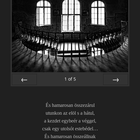
1
of
5
PREV
NEXT
És hamarosan összezárul
utunkon az elöl s a hátul,
a kezdet egybeér a véggel,
csak egy utolsót estebédel…
És hamarosan összeállnak