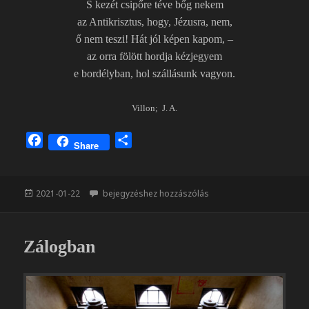
S kezét csipőre téve bőg nekem
az Antikrisztus, hogy, Jézusra, nem,
ő nem teszi! Hát jól képen kapom, –
az orra fölött hordja kézjegyem
e bordélyban, hol szállásunk vagyon.
Villon; J. A.
F
O
Share
a
s
c
s
e
z
Közzétéve
Zaci
2021-01-22
bejegyzéshez hozzászólás
b
a
o
m
o
e
Zálogban
k
g