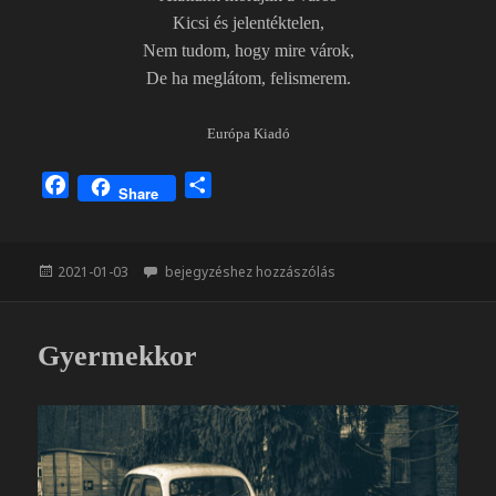
Kicsi és jelentéktelen,
Nem tudom, hogy mire várok,
De ha meglátom, felismerem.
Európa Kiadó
F
O
Share
a
s
c
s
e
z
Közzétéve
A szakadék szélén
2021-01-03
bejegyzéshez hozzászólás
b
a
o
m
o
e
Gyermekkor
k
g