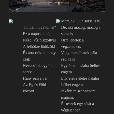
Mert, aki ül: a sorsa is ül,
Tündér, hová tűntél?
De, aki mozog: mozog a
Ez a napos oldal,
sorsa is.
Nézd, vízipisztollyal
Úrrá lehetek a
A felhőkre lődözök!
végzetemen,
És arra célzok, hogy
Vagy maradhatok nála
csak
szolga is
Nevessünk együtt a
Egy életre halálra ítélhet
sorssal,
engem…
Hány pálya vár
Egy életre életre-halálra
Az Ég és Föld
Ítélhet engem,
között!
Inkább felszabadítom
magam,
És teszek egy sétát a
végtelenben.