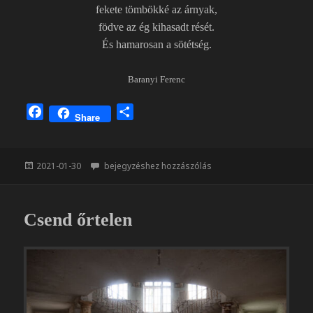
fekete tömbökké az árnyak,
födve az ég kihasadt rését.
És hamarosan a sötétség.
Baranyi Ferenc
F
O
Share
a
s
c
s
e
z
Közzétéve
… és hamarosan a sötétség
2021-01-30
bejegyzéshez hozzászólás
b
a
o
m
o
e
Csend őrtelen
k
g