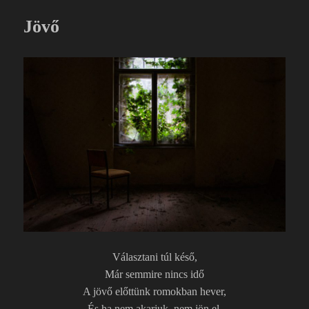
o
m
o
e
Jövő
k
g
Választani túl késő,
Már semmire nincs idő
A jövő előttünk romokban hever,
És ha nem akarjuk, nem jön el,