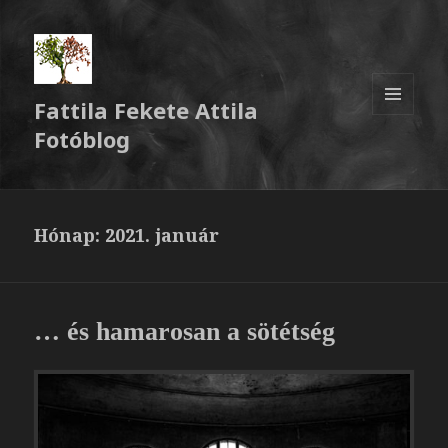
Fattila Fekete Attila
MENÜ
Fotóblog
ÉS
WIDGETEK
Hónap:
2021. január
… és hamarosan a sötétség