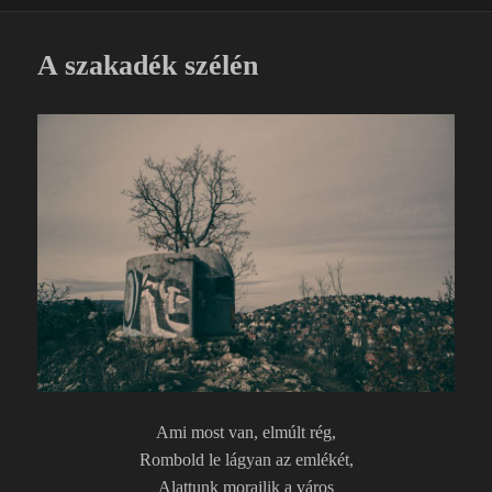
b
a
o
m
o
e
A szakadék szélén
k
g
Ami most van, elmúlt rég,
Rombold le lágyan az emlékét,
Alattunk morajlik a város