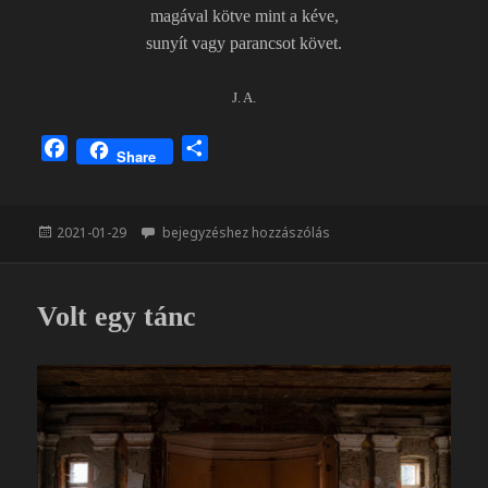
magával kötve mint a kéve,
sunyít vagy parancsot követ.
J. A.
F
O
Share
a
s
c
s
e
z
Közzétéve
Csend őrtelen
2021-01-29
bejegyzéshez hozzászólás
b
a
o
m
o
e
Volt egy tánc
k
g