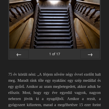
1
of
17
PREV
NEXT
75 év körüli néni: „A férjem nővére négy évvel ezelőtt halt
meg. Maradt ránk tőle egy nyaklánc egy szép medállal és
egy gyűrű. Amikor az uram megbetegedett, akkor adtuk be
először. Most, hogy egy éve egyedül vagyok, nagyon
nehezen jövök ki a nyugdíjból. Amikor a rezsit, a
gyógyszert kifizetem, marad a megélhetésre 15 ezer forint