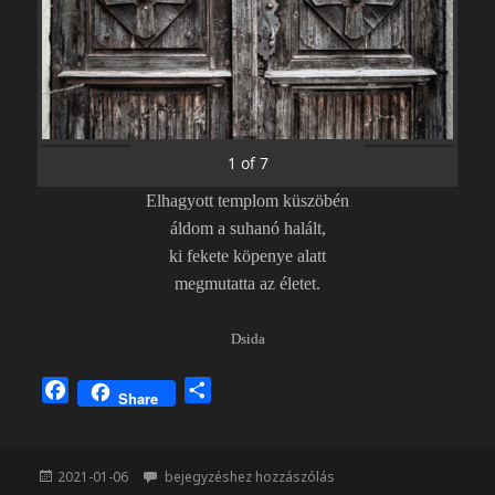
1
of
7
Elhagyott templom küszöbén
áldom a suhanó halált,
ki fekete köpenye alatt
megmutatta az életet.
Dsida
F
O
Share
a
s
c
s
e
z
Közzétéve
Megváltásra várva
2021-01-06
bejegyzéshez hozzászólás