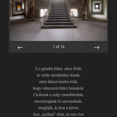
1
of
16
PREV
NEXT
S a gondra bátor, okos férfit,
ki védte menthetlen honát,
mint állatot terelni értik,
hogy válasszon bölcs honatyát.
Cicáznak a szép csendőrtollak,
mosolyognak és szavatolnak,
megírják, ki lesz a követ,
hisz „nyiltan” dönt, ki ezer éve