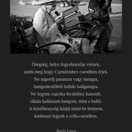
Öregség, bölcs fegyelmezője vérnek,
taníts meg hogy Csendemhez csendben érjek.
Ne ingerelj panaszra vagy haragra,
hangoskodóból halkíts hallgatagra.
Ne legyek csacska fecskéhez hasonló,
ritkán hallassam hangom, mint a holló.
A közlékenység kútját tömd be bennem,
karthauzi legyek a cella-csendben.
Áprily Lajos