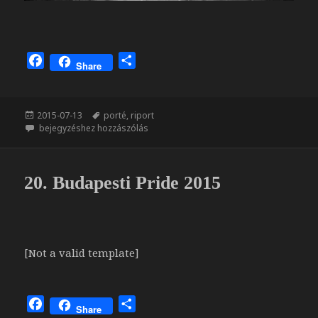
F
O
Share
a
s
c
s
e
z
Közzétéve
Címke
2015-07-13
porté
,
riport
b
a
Beautiful friendship
bejegyzéshez hozzászólás
o
m
o
e
k
g
20. Budapesti Pride 2015
[Not a valid template]
F
O
Share