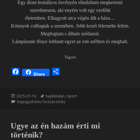
Egy álom homályos ösvényén elindultam megkeresni
szerelmesem, aki enyém volt egy ezelőtti
életemben.
Elhagyott utca végén állt a háza…
Könnyek csillogtak a szemében. Jobb kezét felemelte felém.
Megfogtam s álltam szótlanul.
Lámpásunk fénye lobbant egyet az esti szélben és meghalt.
Tagore
F
O
Share
a
s
c
s
e
z
Közzétéve
Címke
2015-07-16
hajléktalan
,
riport
b
a
Álom
bejegyzéshez hozzászólás
o
m
o
e
k
g
Ugye az én hazám érti mi
történik?