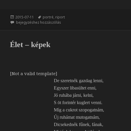
a
s
c
s
e
z
Közzétéve
Címke
2015-07-11
portré
,
riport
b
a
20. Budapesti Pride 2015
bejegyzéshez hozzászólás
o
m
o
e
k
g
Élet – képek
[Not a valid template]
De szeretnék gazdag lenni,
Egyszer libasültet enni,
Jó ruhába járni, kelni,
S öt forintér kuglert venni.
Míg a cukrot szopogatnám,
Új ruhámat mutogatnám,
Dicsekednék fűnek, fának,