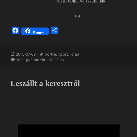
Mi jó dolga van Attilának.
J. A.
F
O
Share
a
s
c
s
e
z
Közzétéve
Címke
2015-07-09
portré
,
riport
,
roma
b
a
Élet – képek
bejegyzéshez hozzászólás
o
m
o
e
k
g
Leszállt a keresztről