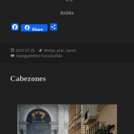
Kaláka
F
O
Share
a
s
c
s
e
z
Közzétéve
Címke
2015-07-25
dinnye
,
piac
,
riport
b
a
Dinnye
bejegyzéshez hozzászólás
o
m
o
e
k
g
Cabezones