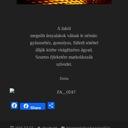
A falról
megnőtt árnyalakok válnak le némán:
gyásznehéz, gomolyos, fülledt sötéttel
állják körbe virágfüzéres ágyad.
Szurtos éjfeketére markolásszák
szívedet.
Dsida
F
O
Share
a
s
c
s
e
z
Közzétéve
Címke
Árnyalakok
2015-07-07
absztrakt
bejegyzéshez hozzászólás