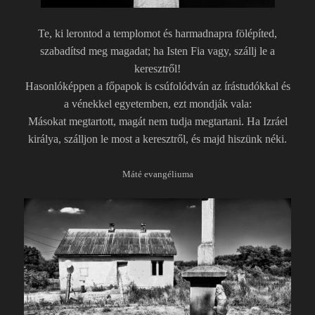
Te, ki lerontod a templomot és harmadnapra fölépíted,
szabadítsd meg magadat; ha Isten Fia vagy, szállj le a
keresztről!
Hasonlóképpen a főpapok is csúfolódván az írástudókkal és
a vénekkel egyetemben, ezt mondják vala:
Másokat megtartott, magát nem tudja megtartani. Ha Izráel
királya, szálljon le most a keresztről, és majd hiszünk néki.
Máté evangéliuma