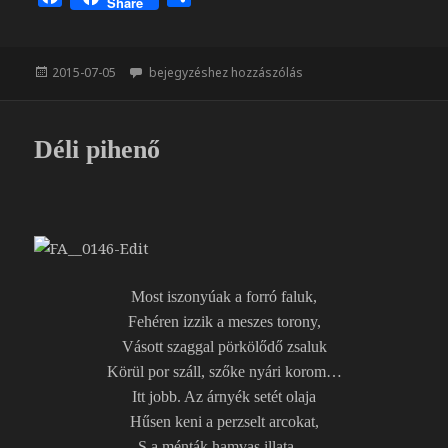
Share
a
s
c
s
e
z
Közzétéve
Nappali hold
2015-07-05
bejegyzéshez hozzászólás
b
a
o
m
o
e
Déli pihenő
k
g
Most iszonyúak a forró faluk,
Fehéren izzik a meszes torony,
Vásott szaggal pörkölődő zsaluk
Körül por száll, szőke nyári korom…
Itt jobb. Az árnyék setét olaja
Hűsen keni a perzselt arcokat,
S a ménták hamvas illata…