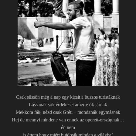
Csak süssön még a nap egy kicsit a buszos turistáknak
Lássanak sok érdekeset amerre ők járnak
Mekkora fák, nézd csak Gréti – mondanák egymásnak
Hej de mennyi mindene van ennek az operett-országnak…
én nem
is értem hogy miért bujdosik minden a világba’