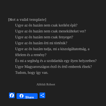
[Not a valid template]
Ugye az én hazám nem csak kerítést épít?
Ugye az én hazám nem csak menekülteket ver?
Ugye az én hazám nem csak fenyeget?
Ugye az én hazám érti mi történik?
Ugye az én hazám tudja, mi a kiszolgáltatottság, a
félelem és a remény?
És mi a segítség és a szolidaritás egy ilyen helyzetben?
Ugye Magyarországon érző és értő emberek élnek?
Tudom, hogy így van.
Alföldi Róbert
F
O
Share
a
s