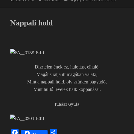
b
a
o
m
o
e
Nappali hold
k
g
Dísztelen ének ez, halottas, elhaló,
Magát siratja itt magában valaki,
Mint a nappali hold, oly szürkén bágyadó,
Mint hulló levelek halk koppanásai.
Juhász Gyula
F
O