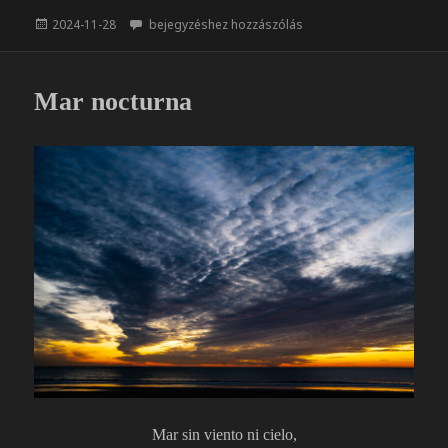
e
z
Közzétéve
Szülészet
2024-11-28
bejegyzéshez hozzászólás
b
a
o
m
o
e
Mar nocturna
k
g
Mar sin viento ni cielo,