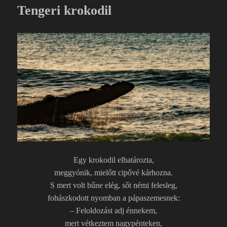
o
e
Tengeri krokodil
k
g
Egy krokodil elhatározta,
meggyónik, mielőtt cipővé kárhozna.
S mert volt bűne elég, sőt némi felesleg,
fohászkodott nyomban a pápaszemesnek:
– Feloldozást adj énnekem,
mert vétkeztem nagypénteken,