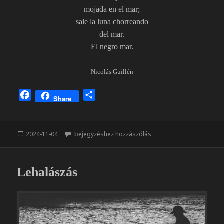
mojada en el mar;
sale la luna chorreando
del mar.
El negro mar.
Nicolás Guillén
F
O
Share
a
s
c
s
e
z
Közzétéve
Pescadores
2024-11-04
bejegyzéshez hozzászólás
b
a
o
m
o
e
Lehalászás
k
g