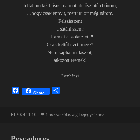
felfaltam két húsos majmot, de őszintén bánom,
…hogy csak ennyit, mert ült ott még három.
Felszisszent
a sátáni szent:
– Hármat elszalasztott?!
Csak kettőt evett meg?!
Nem kaphat malasztot,
átkozott eretnek!
Romhányi
F
O
Share
a
s
c
s
e
z
Közzétéve
Tengeri krokodil
2024-11-10
1 hozzászólás a(z)
bejegyzéshez
b
a
o
m
o
e
Pescadores