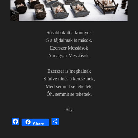
Sósabbak itt a könnyek
S a fájdalmak is mások.
Ezerszer Messiások
A magyar Messiások.
Ezerszer is meghalnak
S üdve nincs a keresztnek,
Mert semmit se tehettek,
Óh, semmit se tehettek.
Ady
F
O
Share
a
s
c
s