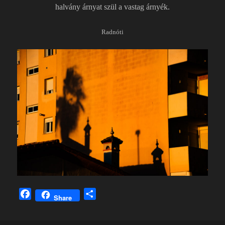
halvány árnyat szül a vastag árnyék.
Radnóti
F
O
Share
a
s
c
s