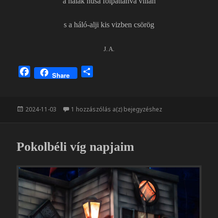
a halak husa fölpattanva villan
s a háló-alji kis vizben csörög
J. A.
F
O
Share
a
s
c
s
e
z
Közzétéve
Lehalászás
2024-11-03
1 hozzászólás a(z)
bejegyzéshez
b
a
o
m
o
e
Pokolbéli víg napjaim
k
g