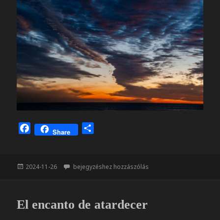
F
O
Share
a
s
c
s
e
z
Közzétéve
Mar nocturna
2024-11-26
bejegyzéshez hozzászólás
b
a
o
m
o
e
El encanto de atardecer
k
g