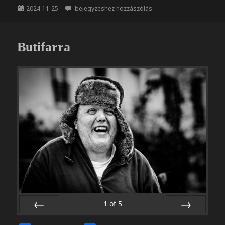
e
z
Közzétéve
El encanto de atardecer
2024-11-25
bejegyzéshez hozzászólás
b
a
o
m
o
e
Butifarra
k
g
1
of
5
PREV
NEXT