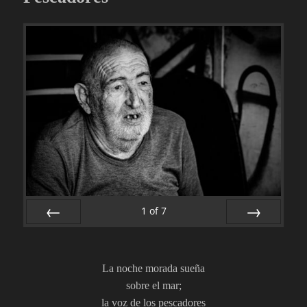
k
g
1
of
7
PREV
NEXT
La noche morada sueña
sobre el mar;
la voz de los pescadores