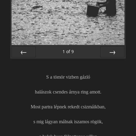
1
of
9
PREV
NEXT
S a tömör vizben gázló
halászok csendes árnya ring amott.
Most partra lépnek rekedt csizmáikban,
s mig lágyan málnak iszamos rögök,