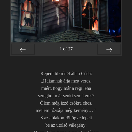
1
of
27
PREV
NEXT
Repedt tükrénél állt a Céda:
„Hajamnak árja még veres,
miért, hogy már a régi léha
seregbol már senki sem keres?
Ölem még izzó csókra éhes,
mellem rózsája még kemény… ”
S az ablakon röhögve lépett
be az utolsó válegény: