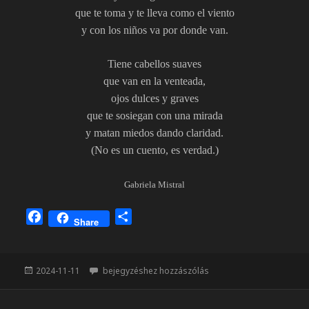
que te toma y te lleva como el viento
y con los niños va por donde van.
Tiene cabellos suaves
que van en la venteada,
ojos dulces y graves
que te sosiegan con una mirada
y matan miedos dando claridad.
(No es un cuento, es verdad.)
Gabriela Mistral
F
O
Share
a
s
c
s
e
z
Közzétéve
Ángel
2024-11-11
bejegyzéshez hozzászólás
b
a
o
m