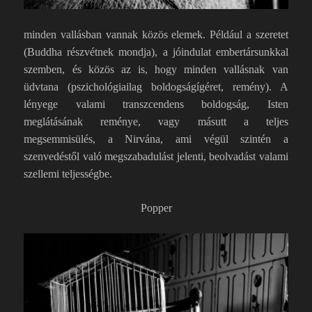
minden vallásban vannak közös elemek. Például a szeretet
(Buddha részvétnek mondja), a jóindulat embertársunkkal
szemben, és közös az is, hogy minden vallásnak van
üdvtana (pszichológiailag boldogságígéret, remény). A
lényege valami transzcendens boldogság, Isten
meglátásának reménye, vagy másutt a teljes
megsemmisülés, a Nirvána, ami végül szintén a
szenvedéstől való megszabadulást jelenti, beolvadást valami
szellemi teljességbe.
Popper