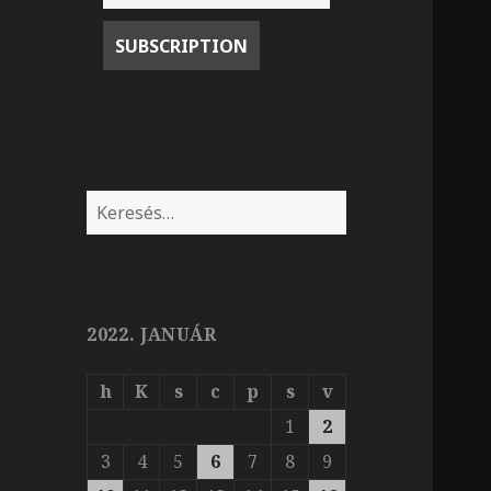
Keresés:
2022. JANUÁR
h
K
s
c
p
s
v
1
2
3
4
5
6
7
8
9