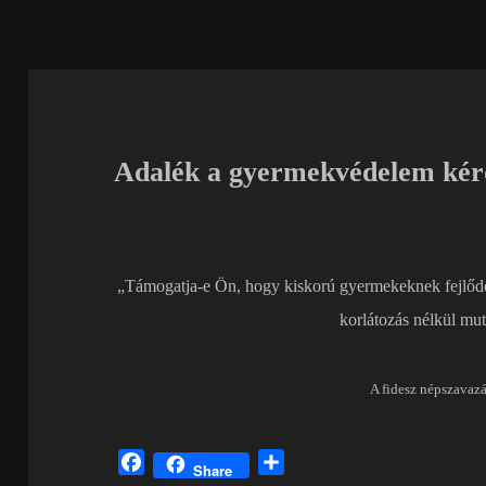
Adalék a gyermekvédelem kér
„Támogatja-e Ön, hogy kiskorú gyermekeknek fejlődé
korlátozás nélkül mu
A fidesz népszavazá
F
O
Share