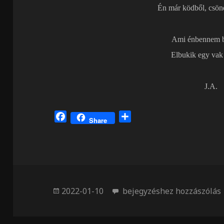
Én már ködből, csön
Ami énbennem b
Elbukik egy vak
J.A.
F
O
Share
a
s
c
s
e
z
b
a
o
m
o
e
Közzétéve
Köd
2022-01-10
bejegyzéshez hozzászólás
k
g