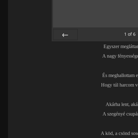
1
of
6
PREV
Egyszer meglátta
A nagy fényesség
És meghallottam e
Hogy túl harcom v
Akárha lent, aká
A szegényé csupá
A köd, a csönd so