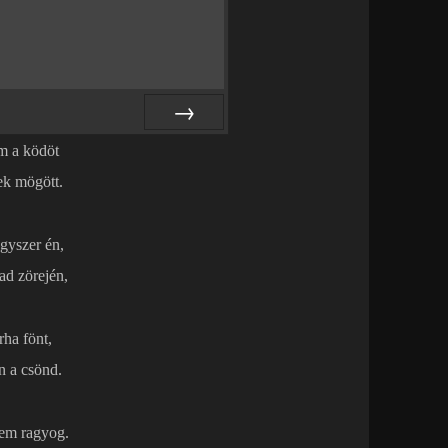
NEXT
m a ködöt
ek mögött.
gyszer én,
ad zörején,
rha fönt,
n a csönd.
sem ragyog.