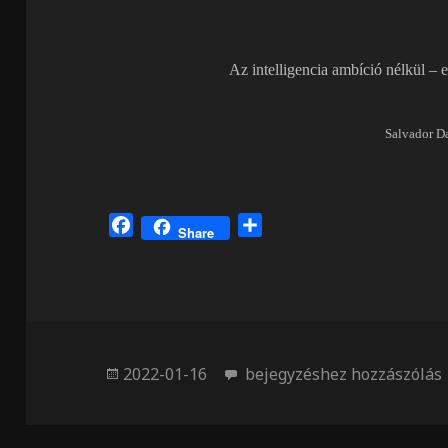
Az intelligencia ambíció nélkül – 
Salvador Da
F
O
Share
a
s
c
s
e
z
b
a
o
m
o
e
Közzétéve
A bak
2022-01-16
bejegyzéshez hozzászólás
k
g