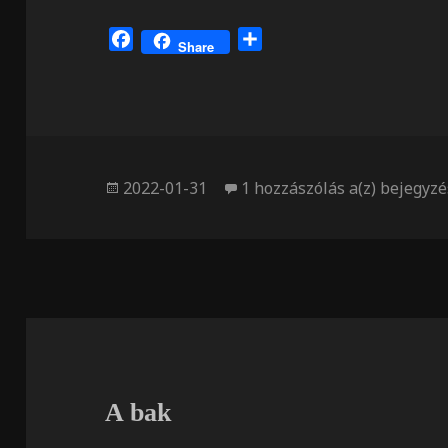
F
O
Share
a
s
c
s
e
z
b
a
o
m
o
e
Közzétéve
Elég volt
2022-01-31
1 hozzászólás a(z)
bejegyzé
k
g
A bak