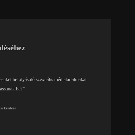
déséhez
süket befolyásoló szexuális médiatartalmakat
tassanak be?”
si kérdése