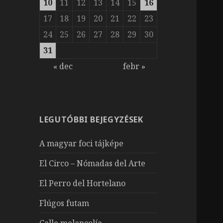
10
11
12
13
14
15
16
17
18
19
20
21
22
23
24
25
26
27
28
29
30
31
« dec
febr »
LEGUTÓBBI BEJEGYZÉSEK
A magyar foci tájképe
El Circo – Nómadas del Arte
El Perro del Hortelano
Flúgos futam
Calle melancolía