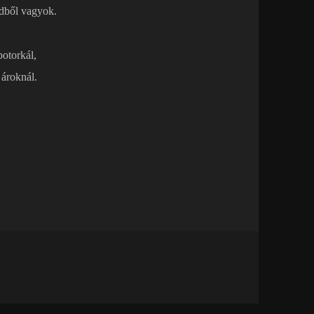
dből vagyok.
otorkál,
 ároknál.