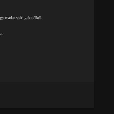
egy madár szárnyak nélkül.
li