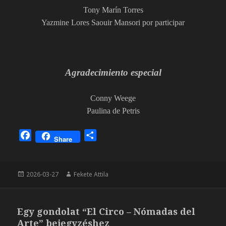
Tony Marín Torres
Yazmine Lores Saouir Mansori por participar
Agradecimiento especial
Conny Weege
Paulina de Petris
F
O
Share
a
s
c
s
e
z
Közzétéve
Szerző
2026-03-27
Fekete Attila
b
a
o
m
o
e
Egy gondolat “El Circo – Nómadas del
k
g
Arte” bejegyzéshez