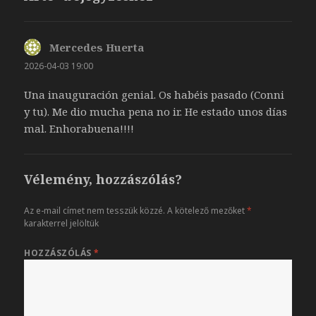
Mercedes Huerta
szerint:
2026-04-03 19:00
Una inauguración genial. Os habéis pasado (Conni
y tu). Me dio mucha pena no ir. He estado unos días
mal. Enhorabuena!!!!
Vélemény, hozzászólás?
Az e-mail címet nem tesszük közzé.
A kötelező mezőket
*
karakterrel jelöltük
HOZZÁSZÓLÁS
*