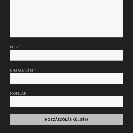
NÉV
*
E-MAIL CÍM
*
HONLAP