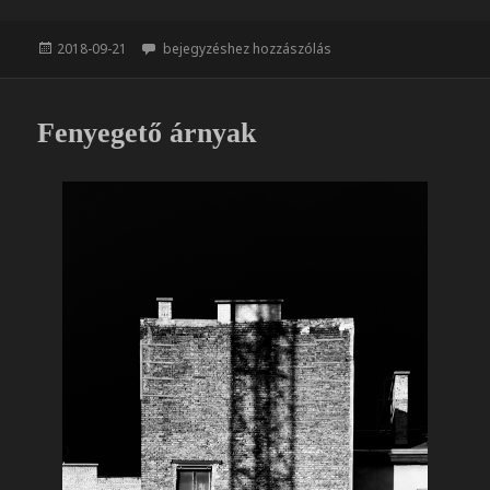
c
s
e
z
Közzétéve
Egy kiállítás képei
2018-09-21
bejegyzéshez hozzászólás
b
a
o
m
o
e
Fenyegető árnyak
k
g