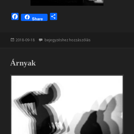
F
O
Share
a
s
c
s
e
z
Közzétéve
Fenyegető árnyak
2018-09-18
bejegyzéshez hozzászólás
b
a
o
m
o
e
Árnyak
k
g