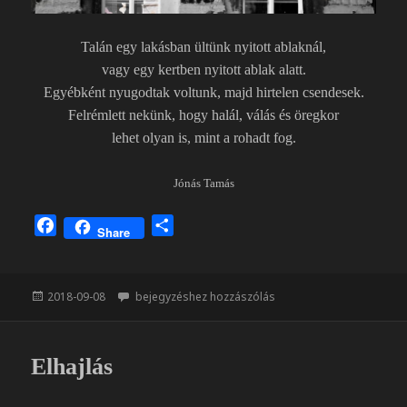
Talán egy lakásban ültünk nyitott ablaknál,
vagy egy kertben nyitott ablak alatt.
Egyébként nyugodtak voltunk, majd hirtelen csendesek.
Felrémlett nekünk, hogy halál, válás és öregkor
lehet olyan is, mint a rohadt fog.
Jónás Tamás
F
O
Share
a
s
c
s
e
z
Közzétéve
Nyitott ablak
2018-09-08
bejegyzéshez hozzászólás
b
a
o
m
o
e
Elhajlás
k
g