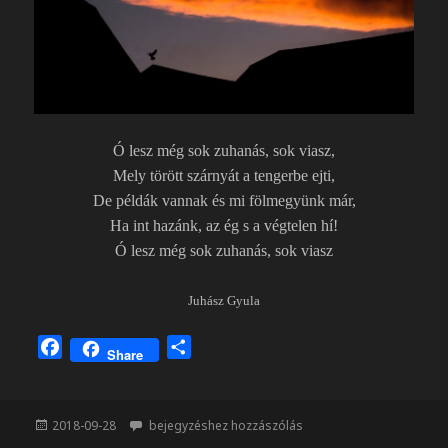
Ó lesz még sok zuhanás, sok viasz,
Mely törött szárnyát a tengerbe ejti,
De példák vannak és mi fölmegyünk már,
Ha int hazánk, az ég s a végtelen hí!
Ó lesz még sok zuhanás, sok viasz
Juhász Gyula
F
O
Share
a
s
c
s
e
z
Közzétéve
Szárnyalás
2018-09-28
bejegyzéshez hozzászólás
b
a