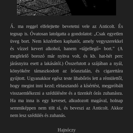
Á. ma reggel elfelejtette bevetetni vele az Anticolt. És
tegnap is. Óvatosan latolgatta a gondolatot: „Csak egyetlen
üveg bort. Nem közértben kaphatót, amely vegyszerekkel
és vízzel kevert alkohol, hanem »tájjellegű« bort.” (A
megfelelő borozó már nyitva volt, és kb. hat-hét perc
járásnyira esett a lakásától.) Összefutott a szájában a nyál,
könyökére támaszkodott az íróasztalán, és cigarettára
gyújtott. Ugyanakkor egész teste libabőrös lett a rémülettől,
hogy megint inni kezd; elriasztandó a kísértést, megpróbált
visszaemlékezni a szédülésére és a tizenkét órás zuhanásra.
Ha ma inna is egy keveset, alkudozott magával, holnap
semmiképpen nem tölt rá, és beveszi az Anticolt. Akkor
nem lesz szédülés és zuhanás.
Hajnóczy