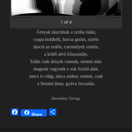
1
of
4
Árnyak táncolnak a szoba falán,
csupa holdbéli, furcsa gnóm, szirén
táncol az erdőn, csermelyek szinén,
a költő alvó íróasztalán.
Talán csak árnyak vannak, semmi más:
magunk vagyunk e sok foszló alak,
nincs is világ, nincs ember, semmi, csak
a Semmi álma, gyáva öncsalás;
Jánosházy György
F
O
Share
a
s
c
s