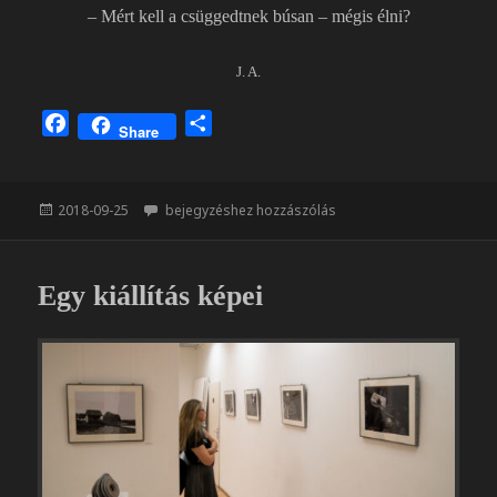
– Mért kell a csüggedtnek búsan – mégis élni?
J. A.
F
O
Share
a
s
c
s
e
z
Közzétéve
Csevej a padon
2018-09-25
bejegyzéshez hozzászólás
b
a
o
m
o
e
Egy kiállítás képei
k
g