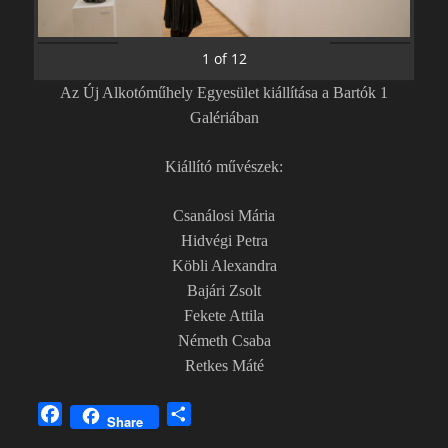
1
of
12
Az Új Alkotóműhely Egyesület kiállítása a Bartók 1
Galériában
Kiállító művészek:
Csanálosi Mária
Hidvégi Petra
Köbli Alexandra
Bajári Zsolt
Fekete Attila
Németh Csaba
Retkes Máté
F
O
Share
a
s