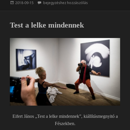
e
z
Közzétéve
Árnyak
2018-09-15
bejegyzéshez hozzászólás
b
a
o
m
o
e
Test a lelke mindennek
k
g
Eifert János „Test a lelke mindennek”, kiállításmegnyitó a
Fészekben.