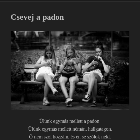
o
m
o
e
Csevej a padon
k
g
Ülünk egymás mellett a padon.
Ülünk egymás mellett némán, hallgatagon.
Ő nem szól hozzám, és én se szólok néki.