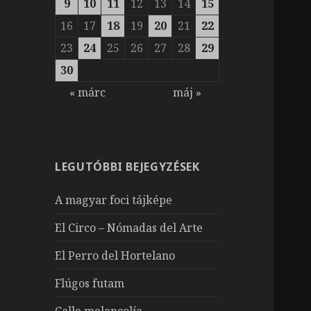
9
10
11
12
13
14
15
16
17
18
19
20
21
22
23
24
25
26
27
28
29
30
« márc
máj »
LEGUTÓBBI BEJEGYZÉSEK
A magyar foci tájképe
El Circo – Nómadas del Arte
El Perro del Hortelano
Flúgos futam
Calle melancolía