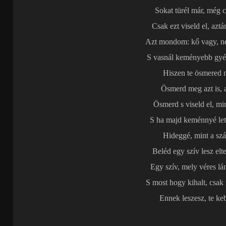
Sokat türél már, még c
Csak ezt viseld el, azt
Azt mondom: kő vagy, n
S vasnál keményebb gyé
Hiszen te ösmered m
Ösmerd meg azt is, a
Ösmerd s viseld el, min
S ha majd keménnyé lett
Hideggé, mint a szá
Beléd egy szív lesz el
Egy szív, mely véres lá
S most hogy kihalt, csak
Ennek leszesz, te keb