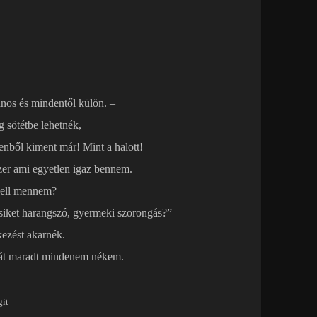
ános és mindentől külön. –
g sötétbe lehetnék,
enből kiment már! Mint a halott!
zer ami egyetlen igaz bennem.
kell mennem?
siket harangszó, gyermeki szorongás?”
kezést akarnék.
aát maradt mindenem nékem.
it