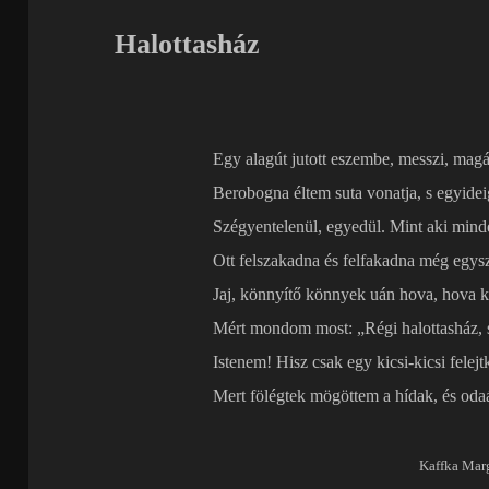
Halottasház
Egy alagút jutott eszembe, messzi, mag
Berobogna éltem suta vonatja, s egyidei
Szégyentelenül, egyedül. Mint aki mind
Ott felszakadna és felfakadna még egys
Jaj, könnyítő könnyek uán hova, hova 
Mért mondom most: „Régi halottasház, 
Istenem! Hisz csak egy kicsi-kicsi felejt
Mert fölégtek mögöttem a hídak, és od
Kaffka Marg