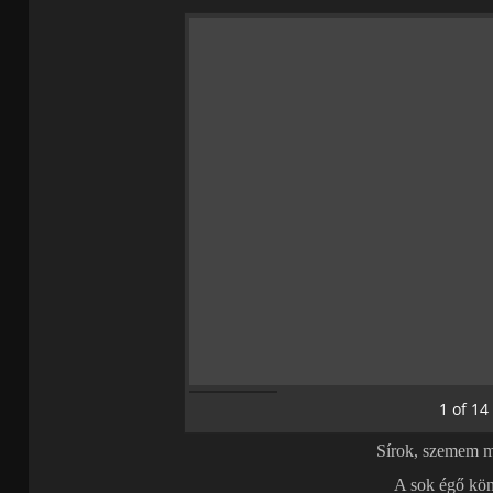
1
of
14
Sírok, szemem m
A sok égő kön