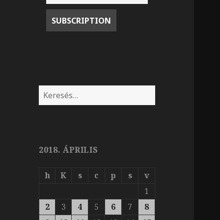
Keresés:
2018. ÁPRILIS
h
K
s
c
p
s
v
1
2
3
4
5
6
7
8