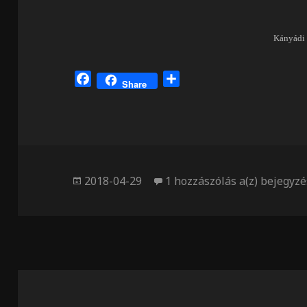
Kányádi
F
O
Share
a
s
c
s
e
z
b
a
o
m
o
e
Közzétéve
Fényálom
2018-04-29
1 hozzászólás a(z)
bejegyzé
k
g