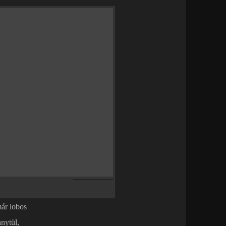
ár lobos
nytül,