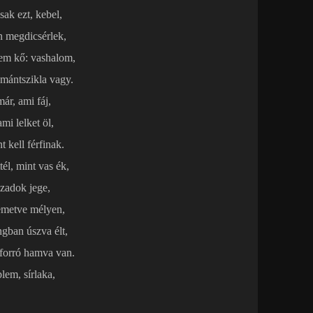
sak ezt, kebel,
án megdicsérlek,
em kő: vashalom,
mántszikla vagy.
ár, ami fáj,
mi lelket öl,
t kell férfinak.
él, mint vas ék,
zadok jege,
temetve mélyen,
ngban úszva élt,
 forró hamva van.
lem, sírlaka,