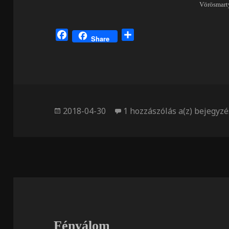
Vörösmart
F
O
Share
a
s
c
s
e
z
b
a
o
m
o
e
Közzétéve
Kőszív
2018-04-30
1 hozzászólás a(z)
bejegyzé
k
g
Fényálom