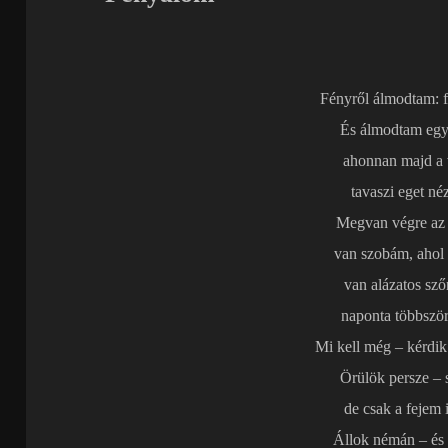
Fényről álmodtam: 
És álmodtam egy
ahonnan majd a 
tavaszi eget né
Megvan végre az
van szobám, ahol
van alázatos sz
naponta többszö
Mi kell még – kérdik
Örülök persze – 
de csak a fejem 
Állok némán – és