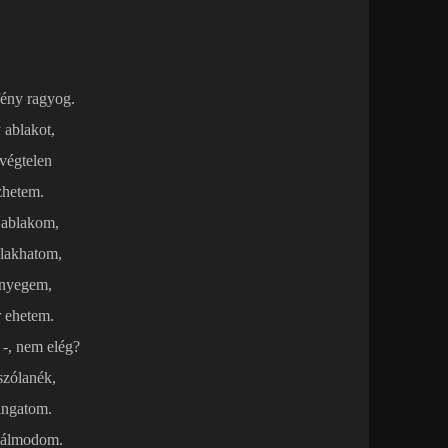
fény ragyog.
 ablakot,
végtelen
zhetem.
 ablakom,
 lakhatom,
őnyegem,
r ehetem.
 -, nem elég?
szólanék,
ingatom.
 álmodom.