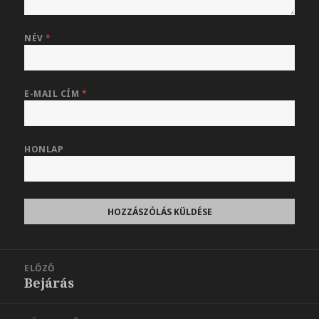
NÉV
*
E-MAIL CÍM
*
HONLAP
Bejegyzés
ELŐZŐ
navigáció
Bejárás
Korábbi
bejegyzések: