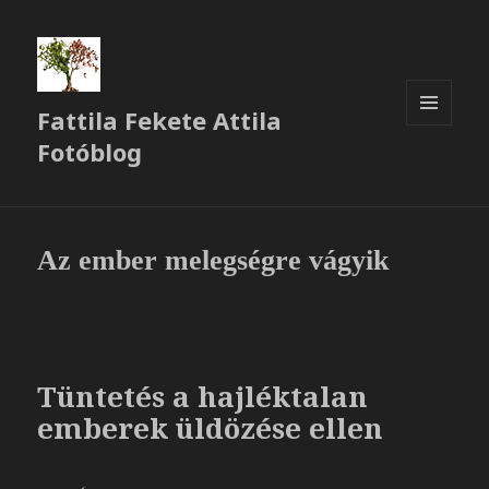
Fattila Fekete Attila
MENÜ
Fotóblog
ÉS
WIDGETEK
Az ember melegségre vágyik
Tüntetés a hajléktalan
emberek üldözése ellen