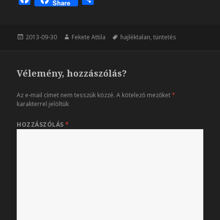
Share
a
s
c
s
e
z
Közzétéve
Szerző
Címke
2013-09-30
Fekete Attila
hajléktalan
,
tüntetés
b
a
o
m
o
e
Vélemény, hozzászólás?
k
g
Az e-mail címet nem tesszük közzé.
A kötelező mezőket
*
karakterrel jelöltük
HOZZÁSZÓLÁS
*