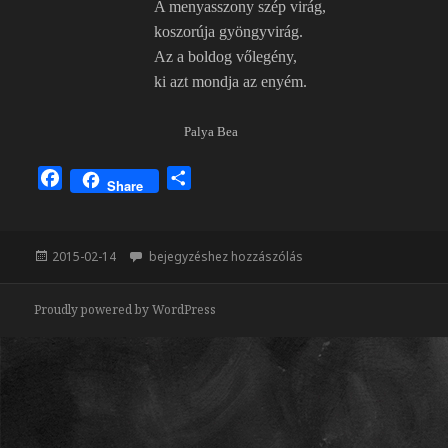
A menyasszony szép virág,
koszorúja gyöngyvirág.
Az a boldog vőlegény,
ki azt mondja az enyém.
Palya Bea
F
O
Share
a
s
c
s
e
z
Közzétéve
Menyasszony, vőlegény
2015-02-14
bejegyzéshez hozzászólás
b
a
o
m
Proudly powered by WordPress
o
e
k
g