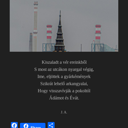
Kiszaladt a vér ereinkből
S most az utcákon nyargal végig,
Ime, eljöttek a gyárkémények
Szikrát lehelő arkangyalai,
Hogy visszavívják a pokoltól
Ádámot és Évát.
J. A.
F
O
Share