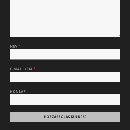
NÉV
*
E-MAIL CÍM
*
HONLAP