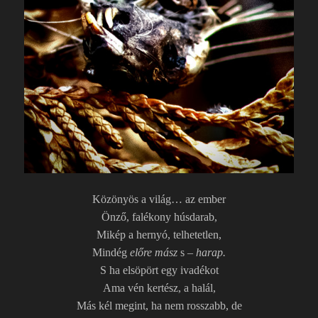
Közönyös a világ… az ember
Önző, falékony húsdarab,
Mikép a hernyó, telhetetlen,
Mindég
előre mász
s –
harap.
S ha elsöpört egy ivadékot
Ama vén kertész, a halál,
Más kél megint, ha nem rosszabb, de