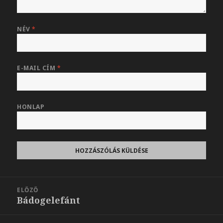
NÉV
*
E-MAIL CÍM
*
HONLAP
Bejegyzés
ELŐZŐ
navigáció
Bádogelefánt
Korábbi
bejegyzések: