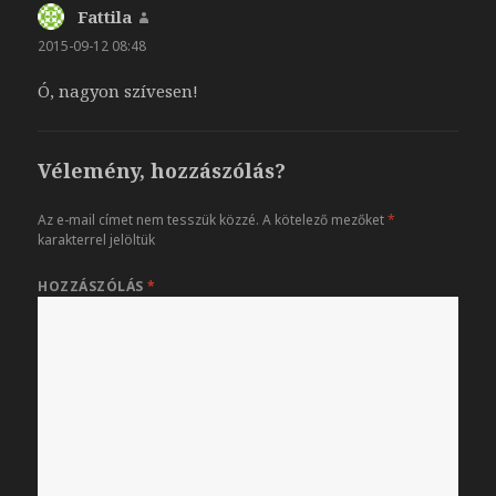
Fattila
szerint:
2015-09-12 08:48
Ó, nagyon szívesen!
Vélemény, hozzászólás?
Az e-mail címet nem tesszük közzé.
A kötelező mezőket
*
karakterrel jelöltük
HOZZÁSZÓLÁS
*