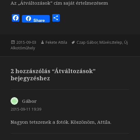
Az „Átváltozások” cím saját értelmezésem
F
O
Share
a
s
c
s
e
z
Közzétéve
Szerző
Címke
2015-09-03
Fekete Attila
Czap Gábor
,
Művésztelep
,
Új
b
a
Alkotóműhely
o
m
o
e
k
g
2 hozzászólás “Átváltozások”
bejegyzéshez
Gábor
szerint:
2015-09-11 19:39
Nagyon tetszenek a fotók. Köszönöm, Attila.