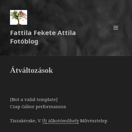
Fattila Fekete Attila
MENÜ
Fotóblog
ÉS
WIDGETEK
Átváltozások
[Not a valid template]
Czap Gábor performansza
Tiszakécske, V.
Új Alkotóműhely
Művésztelep