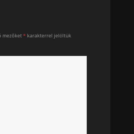
ző mezőket
*
karakterrel jelöltük