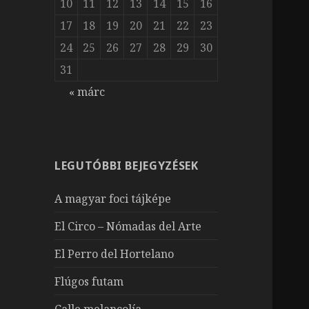
10
11
12
13
14
15
16
17
18
19
20
21
22
23
24
25
26
27
28
29
30
31
« márc
LEGUTÓBBI BEJEGYZÉSEK
A magyar foci tájképe
El Circo – Nómadas del Arte
El Perro del Hortelano
Flúgos futam
Calle melancolía