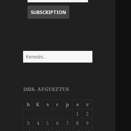
Keresés:
2026. AUGUSZTUS
h
K
s
c
p
s
v
1
2
3
4
5
6
7
8
9