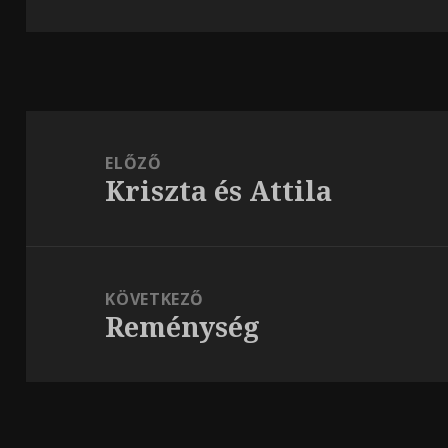
Bejegyzés
navigáció
ELŐZŐ
Kriszta és Attila
Korábbi
bejegyzések:
KÖVETKEZŐ
Reménység
Következő
bejegyzések: