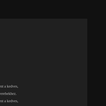
nt a kedves,
verebekhez.
nt a kedves,