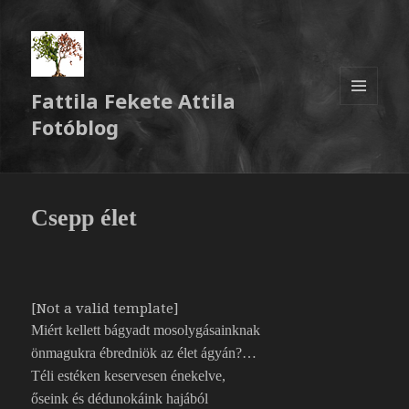
Fattila Fekete Attila
MENÜ
Fotóblog
ÉS
WIDGETEK
Csepp élet
[Not a valid template]
Miért kellett bágyadt mosolygásainknak
önmagukra ébredniök az élet ágyán?…
Téli estéken keservesen énekelve,
őseink és dédunokáink hajából