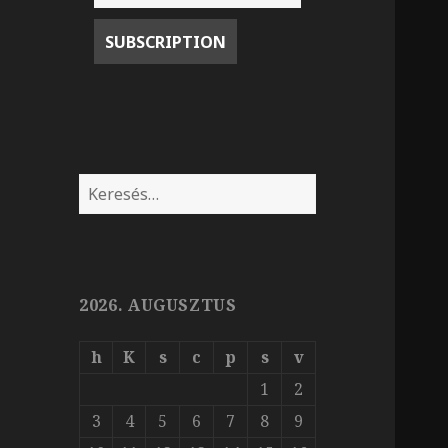
Keresés:
2026. AUGUSZTUS
h
K
s
c
p
s
v
1
2
3
4
5
6
7
8
9