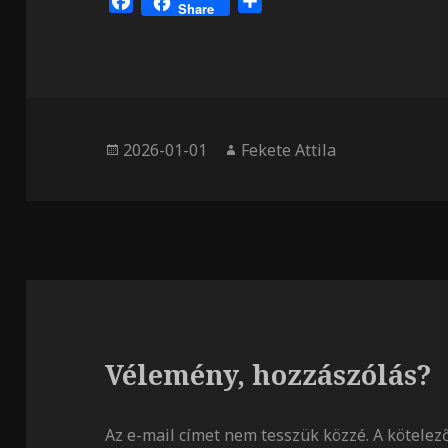
F
O
Share
a
s
c
s
e
z
b
a
o
m
o
e
Közzétéve
Szerző
2026-01-01
Fekete Attila
k
g
Vélemény, hozzászólás?
Az e-mail címet nem tesszük közzé.
A kötele