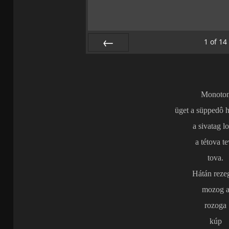
1
of
14
PREV
Monoto
üget a süppedô
a sivatag l
a tétova t
tova.
Hátán reze
mozog 
rozoga
kúp