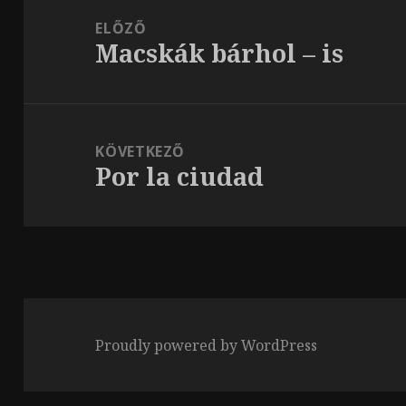
navigáció
ELŐZŐ
Macskák bárhol – is
Korábbi
bejegyzések:
KÖVETKEZŐ
Por la ciudad
Következő
bejegyzések:
Proudly powered by WordPress