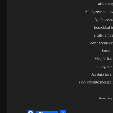
alakú pú
A helyzete nem s
Apró szemc
homokkal t
a füle, a ny
Sóvár szemekke
kutat.
Még öt-hat
kullog bakt
Az itató tava 
s oly rettentô messze
Romhány