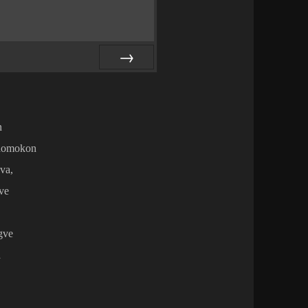
NEXT
n
 homokon
ova,
eve
gve
a