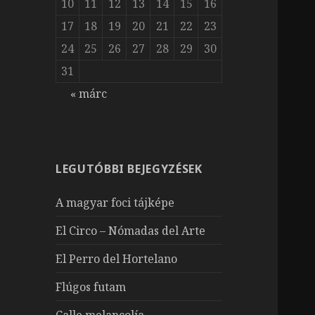
10
11
12
13
14
15
16
17
18
19
20
21
22
23
24
25
26
27
28
29
30
31
« márc
LEGUTÓBBI BEJEGYZÉSEK
A magyar foci tájképe
El Circo – Nómadas del Arte
El Perro del Hortelano
Flúgos futam
Calle melancolía