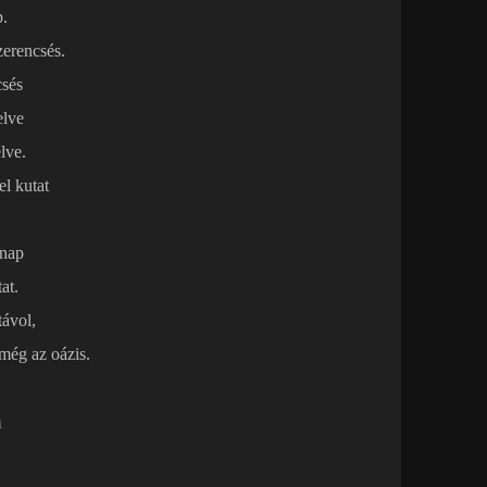
p.
zerencsés.
sés
elve
elve.
l kutat
 nap
at.
távol,
 még az oázis.
i