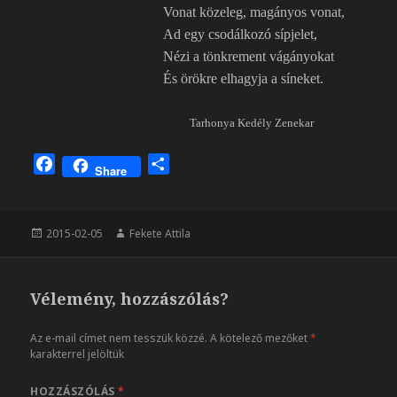
Vonat közeleg, magányos vonat,
Ad egy csodálkozó sípjelet,
Nézi a tönkrement vágányokat
És örökre elhagyja a síneket.
Tarhonya Kedély Zenekar
F
O
Share
a
s
c
s
e
z
Közzétéve
Szerző
2015-02-05
Fekete Attila
b
a
o
m
o
e
Vélemény, hozzászólás?
k
g
Az e-mail címet nem tesszük közzé.
A kötelező mezőket
*
karakterrel jelöltük
HOZZÁSZÓLÁS
*