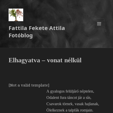
Fattila Fekete Attila
MENÜ
Fotóblog
ÉS
WIDGETEK
Elhagyatva – vonat nélkül
[Not a valid template]
A gyalogos felüljáró néptelen,
Odalent fura táncot jár a sín,
Csavarok törnek, vasak hajlanak,
Ölelkeznek a talpfák romjain.