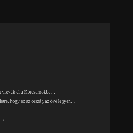
zat vigyük el a Körcsarnokba…
a életre, hogy ez az ország az övé legyen…
tók