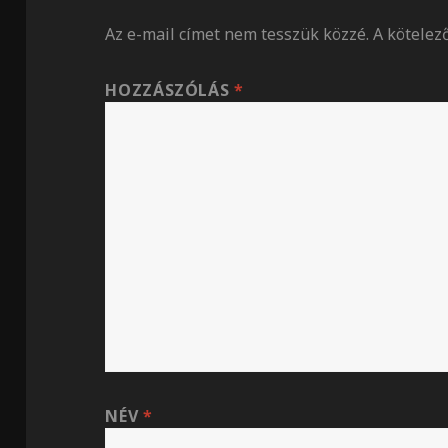
Az e-mail címet nem tesszük közzé.
A kötele
HOZZÁSZÓLÁS
*
NÉV
*