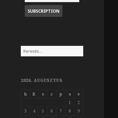
Keresés:
2026. AUGUSZTUS
h
K
s
c
p
s
v
1
2
3
4
5
6
7
8
9