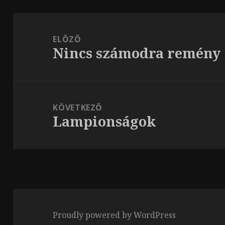
Bejegyzés
navigáció
ELŐZŐ
Nincs számodra remény
Korábbi
bejegyzések:
KÖVETKEZŐ
Lampionságok
Következő
bejegyzések:
Proudly powered by WordPress