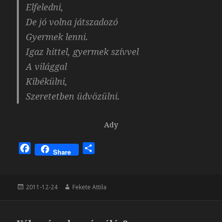
Elfeledni,
De jó volna játszadozó
Gyermek lenni.
Igaz hittel, gyermek szívvel
A világgal
Kibékülni,
Szeretetben üdvözülni.
Ady
F
O
Share
a
s
c
s
e
z
Közzétéve
Szerző
2011-12-24
Fekete Attila
b
a
o
m
o
e