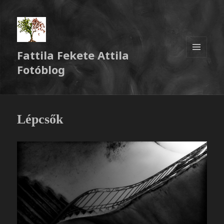
Fattila Fekete Attila
MENÜ
Fotóblog
ÉS
WIDGETEK
Lépcsők