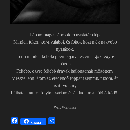
Lábam magas lépcsők magaslatára lép,
Minden fokon kor-nyalábok és fokok közt még nagyobb
nyalábok,
Lenn minden kellőképpen bejárva és én hágok, egyre
hágok
Feljebb, egyre feljebb árnyak hajlonganak mögöttem,
Messze lenn látom az eredendő roppant semmit, tudom, én
is itt voltam,
Láthatatlanul és folyton vártam és átaludtam a kábító ködöt,
Walt Whitman
F
O
Share
a
s