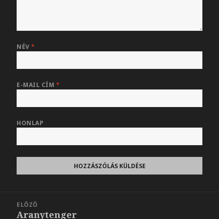
NÉV
*
E-MAIL CÍM
*
HONLAP
Bejegyzés
ELŐZŐ
navigáció
Aranytenger
Korábbi