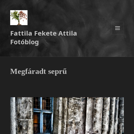
Fattila Fekete Attila
MENÜ
Fotóblog
ÉS
WIDGETEK
Megfáradt seprű