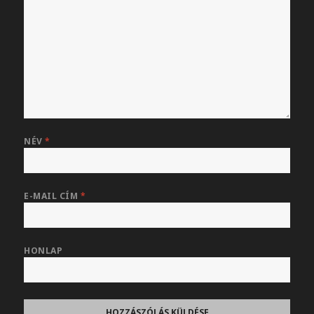
NÉV
*
E-MAIL CÍM
*
HONLAP