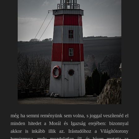
még ha semmi reményünk sem volna, s joggal veszítenéd el
minden hitedet a Morál és Igazság erejében: bizonnyal
akkor is inkább illik az. Irástudóhoz a Világítótorony
heroizmusa, mely mozdulatlan áll, és híven mutatja az