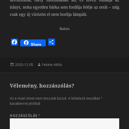
irányt, noha egyetlen bárka sem fordítja feléje az orrát – míg
csak egy új vízözön el nem borítja lámpáit.
Babits
F
O
Share
a
s
c
s
e
z
Közzétéve
Szerző
2020-12-05
Fekete Attila
b
a
o
m
o
e
Vélemény, hozzászólás?
k
g
Az e-mail címet nem tesszük közzé.
A kötelező mezőket
*
karakterrel jelöltük
HOZZÁSZÓLÁS
*