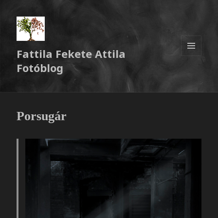
Fattila Fekete Attila
MENÜ
Fotóblog
ÉS
WIDGETEK
Porsugár