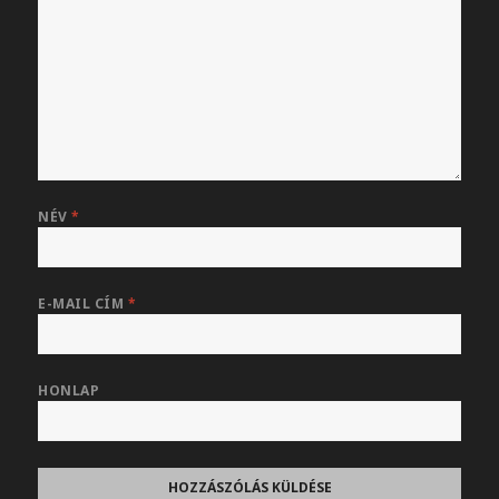
NÉV
*
E-MAIL CÍM
*
HONLAP