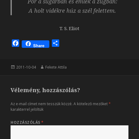
Por a sugárban és emlék a zugban:
A holt vidékre húz a szél felettem.
T. S. Eliot
F
O
Share
a
s
c
s
e
z
Közzétéve
Szerző
2011-10-04
Fekete Attila
b
a
o
m
o
e
Vélemény, hozzászólás?
k
g
Az e-mail címet nem tesszük közzé.
A kötelező mezőket
*
karakterrel jelöltük
HOZZÁSZÓLÁS
*