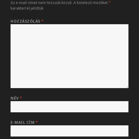
Az e-mail címet nem tesszük közzé.
A kötelező mezőket
*
karakterrel jelöltük
HOZZÁSZÓLÁS
*
NÉV
*
E-MAIL CÍM
*