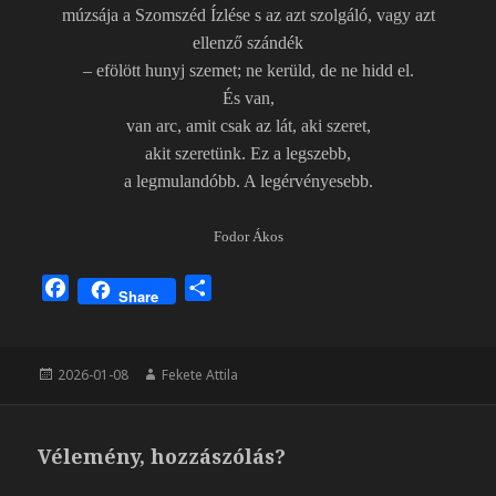
múzsája a Szomszéd Ízlése s az azt szolgáló, vagy azt
ellenző szándék
– efölött hunyj szemet; ne kerüld, de ne hidd el.
És van,
van arc, amit csak az lát, aki szeret,
akit szeretünk. Ez a legszebb,
a legmulandóbb. A legérvényesebb.
Fodor Ákos
F
O
Share
a
s
c
s
e
z
Közzétéve
Szerző
2026-01-08
Fekete Attila
b
a
o
m
o
e
Vélemény, hozzászólás?
k
g