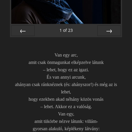
1
of
23
PREV
NEXT
Van egy arc,
amit csak önmagunkat elképzelve látunk
– lehet, hogy ez az igazi.
És van annyi arcunk,
ahányan csak ránknéznek (és: ahányszor!) és még az is
lehet,
hogy ezekben akad néhány közös vonás
– lehet. Akkor ez a valóság.
Van egy,
amit tükörbe nézve látunk: villám-
gyorsan alakuló, képlékeny látvány: